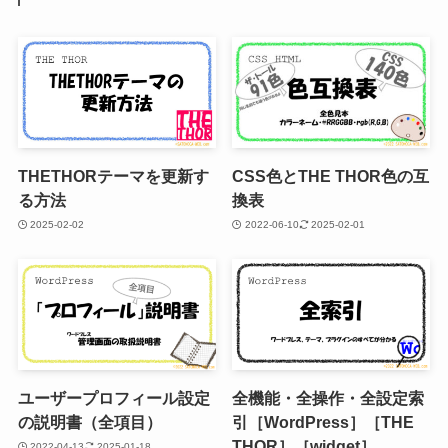
THETHORテーマを更新す
CSS色とTHE THOR色の互
る方法
換表
2025-02-02
2022-06-10
2025-02-01
ユーザープロフィール設定
全機能・全操作・全設定索
の説明書（全項目）
引［WordPress］［THE
THOR］［widget］
2022-04-13
2025-01-18