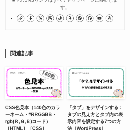
す。
関連記事
CSS色見本（140色のカラ
「タブ」をデザインする：
ーネーム・#RRGGBB・
タブの見え方とタブ内の表
rgb(Ｒ,Ｇ,Ｂ)コード）
示内容を設定する7つの方
［HTML］［CSS］
法［WordPress］